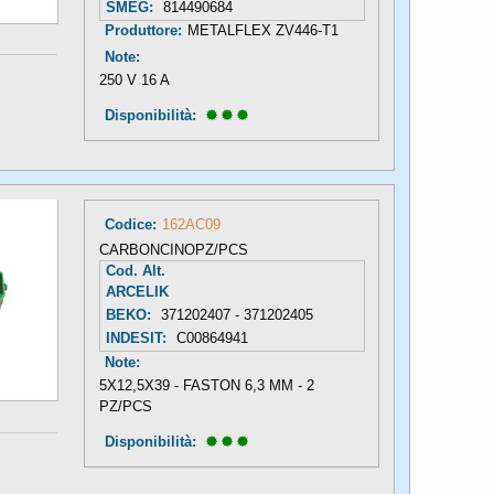
SMEG:
814490684
Produttore:
METALFLEX ZV446-T1
Note:
250 V 16 A
Disponibilità: 
Codice:
162AC09
CARBONCINOPZ/PCS
Cod. Alt.
ARCELIK
BEKO:
371202407 - 371202405
INDESIT:
C00864941
Note:
5X12,5X39 - FASTON 6,3 MM - 2
PZ/PCS
Disponibilità: 