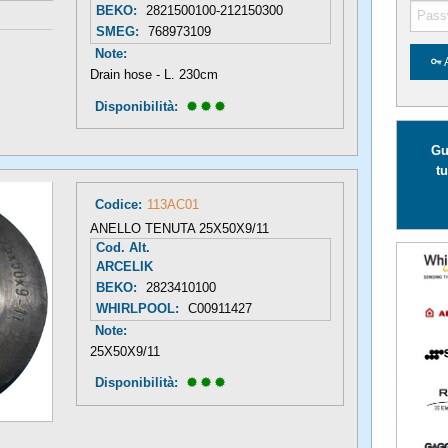
BEKO:
2821500100-212150300
SMEG:
768973109
Note:
Drain hose - L. 230cm
Disponibilità: 
Gu
tu
Codice:
113AC01
ANELLO TENUTA 25X50X9/11
Cod. Alt.
ARCELIK
BEKO:
2823410100
WHIRLPOOL:
C00911427
Note:
25X50X9/11
Disponibilità: 