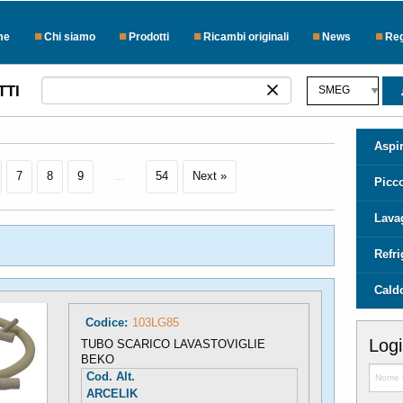
me
Chi siamo
Prodotti
Ricambi originali
News
Reg
TTI
Aspir
7
8
9
...
54
Next »
Picc
Lava
Refr
Cald
Codice:
103LG85
Log
TUBO SCARICO LAVASTOVIGLIE
BEKO
Cod. Alt.
ARCELIK