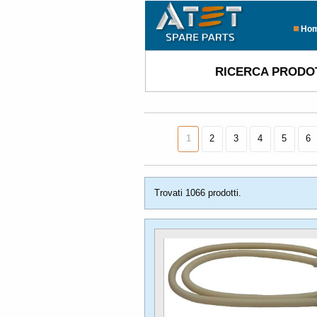
Ho
RICERCA PRODO
1
2
3
4
5
6
Trovati 1066 prodotti.