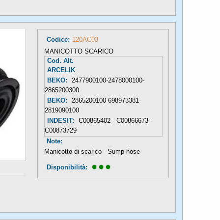
Codice:
120AC03
MANICOTTO SCARICO
Cod. Alt.
ARCELIK
BEKO:
2477900100-2478000100-
2865200300
BEKO:
2865200100-698973381-
2819090100
INDESIT:
C00865402 - C00866673 -
C00873729
Note:
Manicotto di scarico - Sump hose
Disponibilità: 