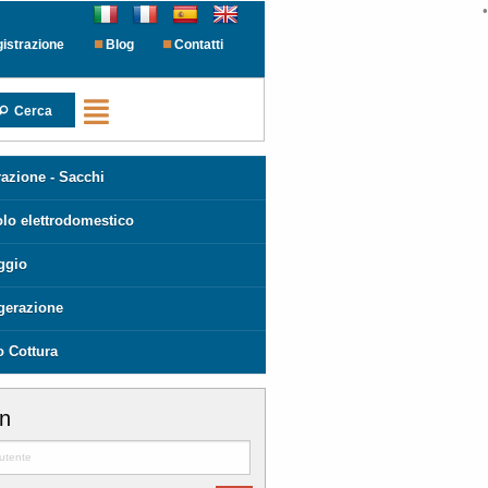
•
istrazione
Blog
Contatti
Cerca
azione - Sacchi
olo elettrodomestico
ggio
igerazione
o Cottura
in