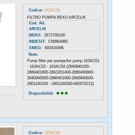
Codice:
143AC01
FILTRO POMPA BEKO ARCELIK
Cod. Alt.
ARCELIK
BEKO:
2872700100
INDESIT:
C00864985
SMEG:
693410496
Note:
Pump filter per pompe/for pump 163AC01
- 163AC03 - 163AC04 (2840940100-
2880401800-2863201400-2880400800-
2840940500-2880401000-2840940600-
2801100100 - 2801100300-692970212)
Disponibilità: 
Codice:
143AC02