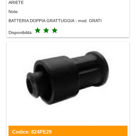
ARIETE
Note:
BATTERIA DOPPIA GRATTUGGIA - mod. GRATI
grade
grade
grade
Disponibilità:
Codice:
824PE29