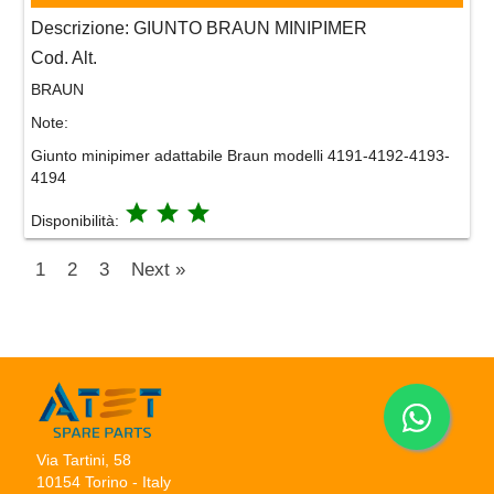
Descrizione:
GIUNTO BRAUN MINIPIMER
Cod. Alt.
BRAUN
Note:
Giunto minipimer adattabile Braun modelli 4191-4192-4193-
4194
grade
grade
grade
Disponibilità:
1
2
3
Next »
Via Tartini, 58
10154 Torino - Italy