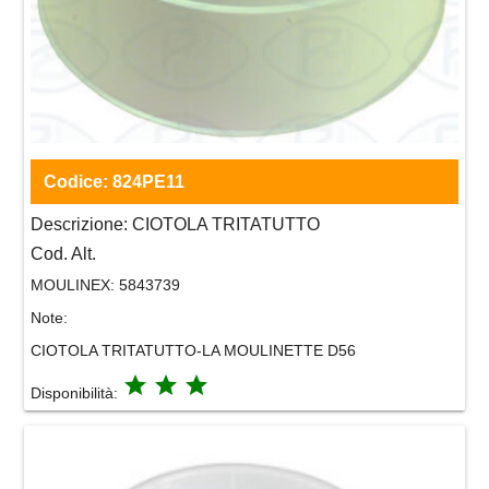
Codice:
824PE11
Descrizione:
CIOTOLA TRITATUTTO
Cod. Alt.
MOULINEX:
5843739
Note:
CIOTOLA TRITATUTTO-LA MOULINETTE D56
grade
grade
grade
Disponibilità: