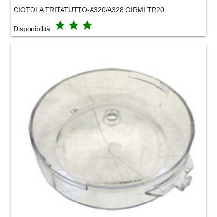
CIOTOLA TRITATUTTO-A320/A328 GIRMI TR20
grade
grade
grade
Disponibilità: