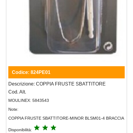
Codice:
824PE01
Descrizione:
COPPIA FRUSTE SBATTITORE
Cod. Alt.
MOULINEX:
5843543
Note:
COPPIA FRUSTE SBATTITORE-MINOR BLSM01-4 BRACCIA
grade
grade
grade
Disponibilità: