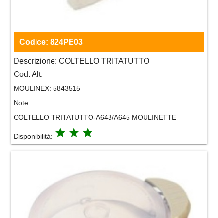
Codice:
824PE03
Descrizione:
COLTELLO TRITATUTTO
Cod. Alt.
MOULINEX:
5843515
Note:
COLTELLO TRITATUTTO-A643/A645 MOULINETTE
grade
grade
grade
Disponibilità: