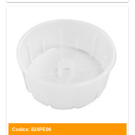
Codice:
824PE06