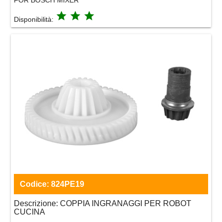
grade
grade
grade
Disponibilità:
Codice:
824PE19
Descrizione:
COPPIA INGRANAGGI PER ROBOT
CUCINA