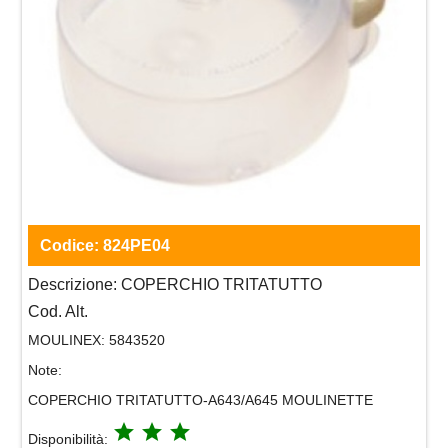
Codice:
824PE04
Descrizione:
COPERCHIO TRITATUTTO
Cod. Alt.
MOULINEX:
5843520
Note:
COPERCHIO TRITATUTTO-A643/A645 MOULINETTE
grade
grade
grade
Disponibilità: