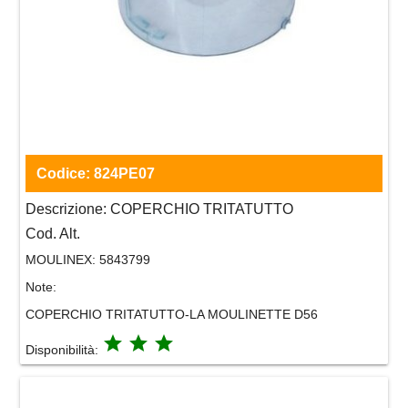
Codice:
824PE07
Descrizione:
COPERCHIO TRITATUTTO
Cod. Alt.
MOULINEX:
5843799
Note:
COPERCHIO TRITATUTTO-LA MOULINETTE D56
grade
grade
grade
Disponibilità: