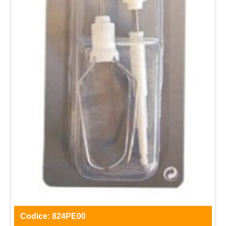
Codice:
824PE00