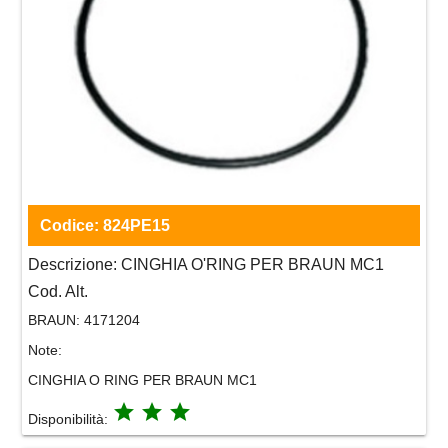
Codice:
824PE15
Descrizione:
CINGHIA O'RING PER BRAUN MC1
Cod. Alt.
BRAUN:
4171204
Note:
CINGHIA O RING PER BRAUN MC1
grade
grade
grade
Disponibilità: