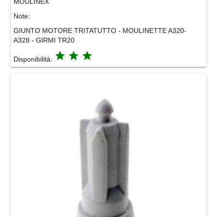
MOULINEX
Note:
GIUNTO MOTORE TRITATUTTO - MOULINETTE A320-
A328 - GIRMI TR20
grade
grade
grade
Disponibilità: