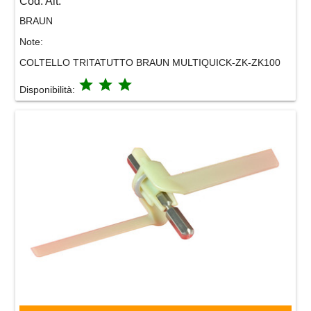
Cod. Alt.
BRAUN
Note:
COLTELLO TRITATUTTO BRAUN MULTIQUICK-ZK-ZK100
grade
grade
grade
Disponibilità: