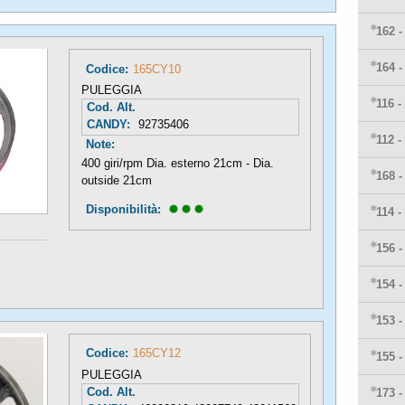
162 
164 
Codice:
165CY10
PULEGGIA
116 -
Cod. Alt.
CANDY:
92735406
112 -
Note:
400 giri/rpm Dia. esterno 21cm - Dia.
168 
outside 21cm
Disponibilità: 
114 -
156 
154 
153 
Codice:
165CY12
155 
PULEGGIA
Cod. Alt.
173 