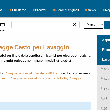
me
Chi siamo
Prodotti
Ricambi originali
News
Reg
TTI
Cesto
Aspir
legge Cesto per Lavaggio
Picc
tici on line
e della
vendita di ricambi per elettrodomestici a
Lava
i
ricambi pulegge
per i migliori modelli di lavatrici in
108 
ato;
Puleggia per cestello lavatrice 400 giri
con diametro esterno
15 mm
;
Puleggia per cestello con carica dall’alto
;
Puleggia
167 
113 -
148 
109 