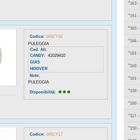
163 
151 
165 
Codice:
165CY16
166 
PULEGGIA
Cod. Alt.
101 
CANDY:
41029410
GIAS
160 
HOOVER
Note:
161 
PULEGGIA
159 
Disponibilità: 
100 
117 -
150 
Codice:
165CY17