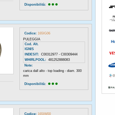
Disponibilità: 
Codice:
165IG06
PULEGGIA
Cod. Alt.
IGNIS
INDESIT:
C00312977 - C00309444
WHIRLPOOL:
481252888083
Note:
carica dall alto - top loading - diam. 300
mm
Disponibilità: 
Codice:
165IW00