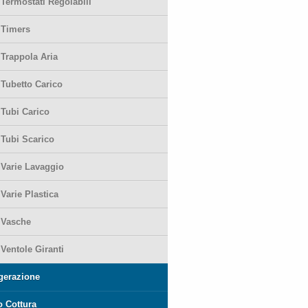
-
Termostati Regolabili
-
Timers
-
Trappola Aria
-
Tubetto Carico
-
Tubi Carico
-
Tubi Scarico
-
Varie Lavaggio
-
Varie Plastica
-
Vasche
-
Ventole Giranti
igerazione
o Cottura