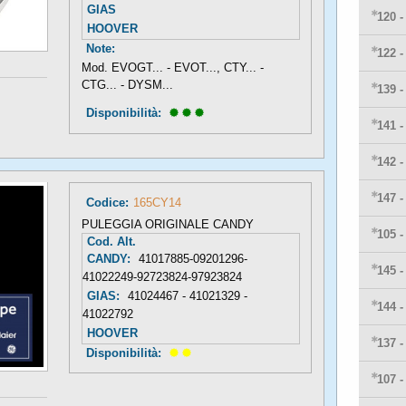
GIAS
120 
HOOVER
Note:
122 
Mod. EVOGT... - EVOT..., CTY... -
CTG... - DYSM...
139 
Disponibilità: 
141 
142 
147 
Codice:
165CY14
PULEGGIA ORIGINALE CANDY
105 
Cod. Alt.
CANDY:
41017885-09201296-
145 
41022249-92723824-97923824
GIAS:
41024467 - 41021329 -
144 
41022792
HOOVER
137 
Disponibilità: 
107 