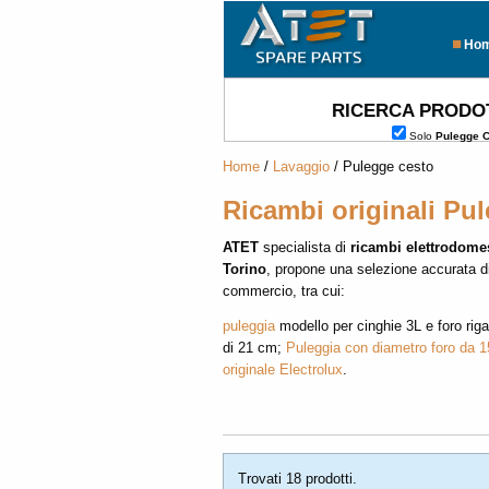
Ho
RICERCA PRODO
Solo
Pulegge 
Home
/
Lavaggio
/ Pulegge cesto
Ricambi originali Pu
ATET
specialista di
ricambi elettrodomes
Torino
, propone una selezione accurata d
commercio, tra cui:
puleggia
modello per cinghie 3L e foro rig
di 21 cm;
Puleggia con diametro foro da 
originale Electrolux
.
Trovati 18 prodotti.