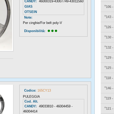
CANDY:
46000319-43007749-43011560
GIAS
106 
OTSEIN
143 
Note:
Per cinghie/For belt poly-V
126 
Disponibilità: 
130 
132 
129 
125 
118 -
146 
Codice:
165CY13
PULEGGIA
119 -
Cod. Alt.
CANDY:
49033810 - 46004459 -
121 
46004414