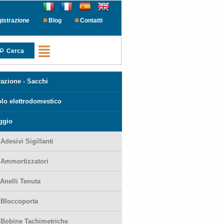
istrazione
Blog
Contatti
Cerca
azione - Sacchi
olo elettrodomestico
ggio
-
Adesivi Sigillanti
-
Ammortizzatori
Anelli Tenuta
-
Bloccoporta
-
Bobine Tachimetriche