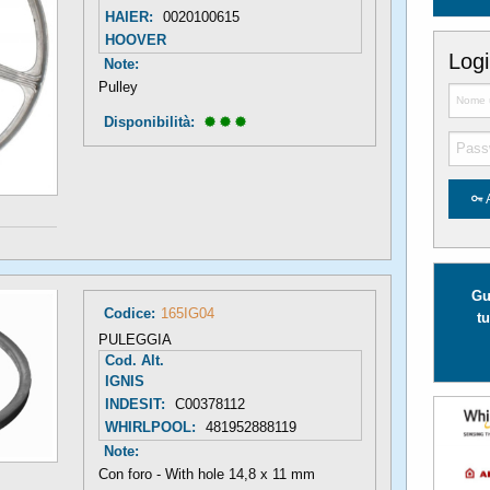
HAIER:
0020100615
HOOVER
Log
Note:
Pulley
Disponibilità: 
Gu
Codice:
165IG04
tu
PULEGGIA
Cod. Alt.
IGNIS
INDESIT:
C00378112
WHIRLPOOL:
481952888119
Note:
Con foro - With hole 14,8 x 11 mm