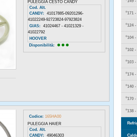
149 
PULEGGIA CESTO CANDY
Cod. Alt.
171 
CANDY:
41017885-09201296-
41022249-92723824-97923824
124 
GIAS:
41024467 - 41021329 -
41022792
104 
HOOVER
Disponibilità: 
102 
103 
174 
140 
170 
138 
Codice:
165HA00
Refr
PULEGGIA HAIER
Cod. Alt.
CANDY:
49046303
Cald