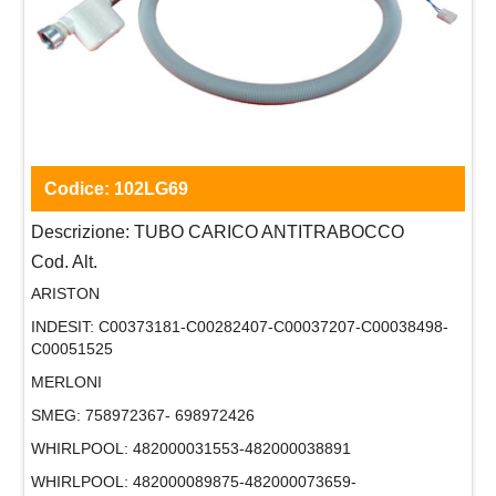
Codice:
102LG69
Descrizione:
TUBO CARICO ANTITRABOCCO
Cod. Alt.
ARISTON
INDESIT:
C00373181-C00282407-C00037207-C00038498-
C00051525
MERLONI
SMEG:
758972367- 698972426
WHIRLPOOL:
482000031553-482000038891
WHIRLPOOL:
482000089875-482000073659-