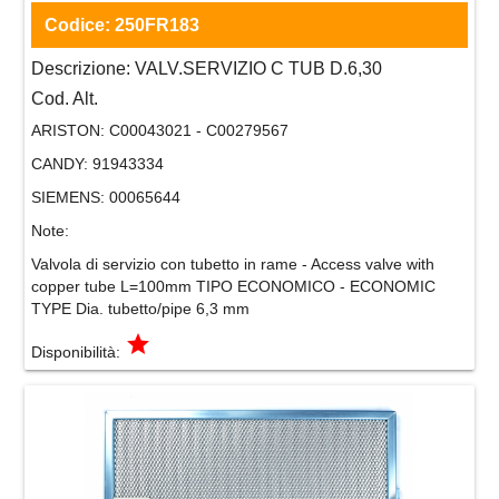
Codice:
250FR183
Descrizione:
VALV.SERVIZIO C TUB D.6,30
Cod. Alt.
ARISTON:
C00043021 - C00279567
CANDY:
91943334
SIEMENS:
00065644
Note:
Valvola di servizio con tubetto in rame - Access valve with
copper tube L=100mm TIPO ECONOMICO - ECONOMIC
TYPE Dia. tubetto/pipe 6,3 mm
grade
Disponibilità: