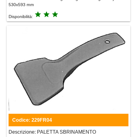
530x593 mm
grade
grade
grade
Disponibilità:
Codice:
229FR04
Descrizione:
PALETTA SBRINAMENTO