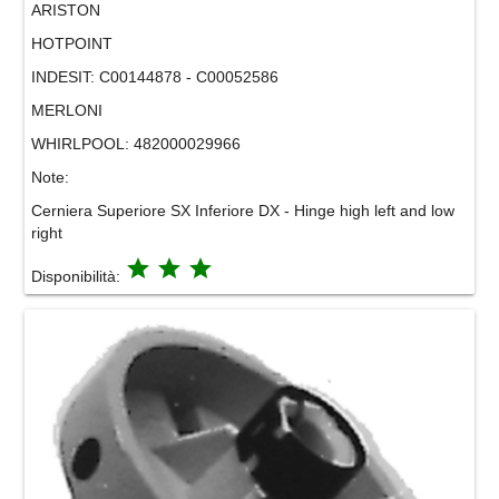
ARISTON
HOTPOINT
INDESIT:
C00144878 - C00052586
MERLONI
WHIRLPOOL:
482000029966
Note:
Cerniera Superiore SX Inferiore DX - Hinge high left and low
right
grade
grade
grade
Disponibilità: