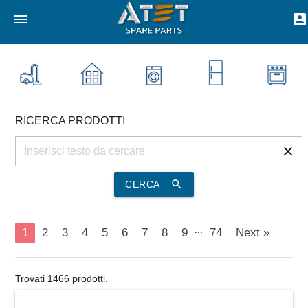
•
menu
account_box
RICERCA PRODOTTI
search
CERCA
...
1
2
3
4
5
6
7
8
9
74
Next »
Trovati 1466 prodotti.