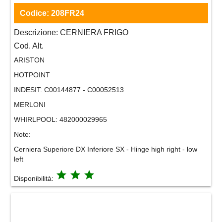
Codice:
208FR24
Descrizione:
CERNIERA FRIGO
Cod. Alt.
ARISTON
HOTPOINT
INDESIT:
C00144877 - C00052513
MERLONI
WHIRLPOOL:
482000029965
Note:
Cerniera Superiore DX Inferiore SX - Hinge high right - low
left
grade
grade
grade
Disponibilità: