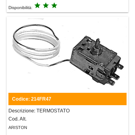
grade
grade
grade
Disponibilità:
Codice:
214FR47
Descrizione:
TERMOSTATO
Cod. Alt.
ARISTON