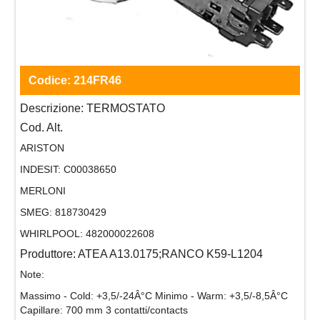
Codice:
214FR46
Descrizione:
TERMOSTATO
Cod. Alt.
ARISTON
INDESIT:
C00038650
MERLONI
SMEG:
818730429
WHIRLPOOL:
482000022608
Produttore:
ATEA A13.0175;RANCO K59-L1204
Note:
Massimo - Cold: +3,5/-24Â°C Minimo - Warm: +3,5/-8,5Â°C
Capillare: 700 mm 3 contatti/contacts