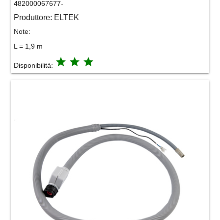
482000067677-
Produttore:
ELTEK
Note:
L = 1,9 m
grade
grade
grade
Disponibilità: