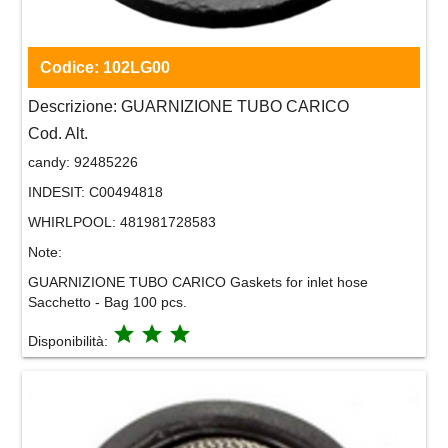
Codice:
102LG00
Descrizione:
GUARNIZIONE TUBO CARICO
Cod. Alt.
candy:
92485226
INDESIT:
C00494818
WHIRLPOOL:
481981728583
Note:
GUARNIZIONE TUBO CARICO Gaskets for inlet hose
Sacchetto - Bag 100 pcs.
grade
grade
grade
Disponibilità: