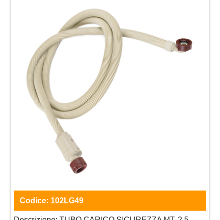
Codice:
102LG49
Descrizione:
TUBO CARICO SICUREZZA MT. 2,5