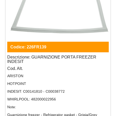
Codice:
226FR139
Descrizione:
GUARNIZIONE PORTA FREEZER
INDESIT
Cod. Alt.
ARISTON
HOTPOINT
INDESIT:
C00141810 - C00038772
WHIRLPOOL:
482000022956
Note:
Guarnizione freezer - Refrigerator gasket - Grigia/Grey