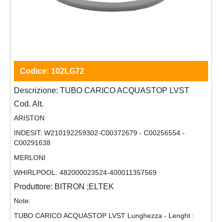
Codice:
102LG72
Descrizione:
TUBO CARICO ACQUASTOP LVST
Cod. Alt.
ARISTON
INDESIT:
W210192259302-C00372679 - C00256554 -
C00291638
MERLONI
WHIRLPOOL:
482000023524-400011357569
Produttore:
BITRON ;ELTEK
Note:
TUBO CARICO ACQUASTOP LVST Lunghezza - Lenght :