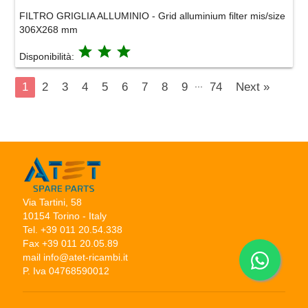
FILTRO GRIGLIA ALLUMINIO - Grid alluminium filter mis/size
306X268 mm
grade
grade
grade
Disponibilità:
...
1
2
3
4
5
6
7
8
9
74
Next »
Via Tartini, 58
10154 Torino - Italy
Tel. +39 011 20.54.338
Fax +39 011 20.05.89
mail info@atet-ricambi.it
P. Iva 04768590012