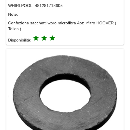
WHIRLPOOL:
481281718605
Note:
Confezione sacchetti wpro microfibra 4pz +filtro HOOVER (
Telios )
grade
grade
grade
Disponibilità: