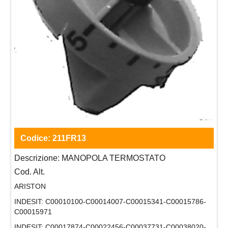
Codice:
211FR13
Descrizione:
MANOPOLA TERMOSTATO
Cod. Alt.
ARISTON
INDESIT:
C00010100-C00014007-C00015341-C00015786-
C00015971
INDESIT:
C00017874-C00022456-C00037731-C00038020-