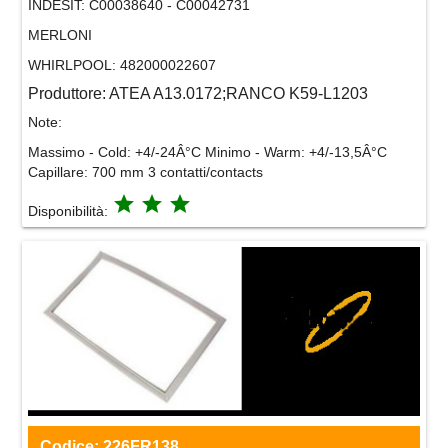
INDESIT:
C00038640 - C00042731
MERLONI
WHIRLPOOL:
482000022607
Produttore:
ATEA A13.0172;RANCO K59-L1203
Note:
Massimo - Cold: +4/-24Â°C Minimo - Warm: +4/-13,5Â°C
Capillare: 700 mm 3 contatti/contacts
grade
grade
grade
Disponibilità:
Codice:
226FR138