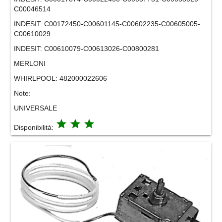
C00046514
INDESIT:
C00172450-C00601145-C00602235-C00605005-
C00610029
INDESIT:
C00610079-C00613026-C00800281
MERLONI
WHIRLPOOL:
482000022606
Note:
UNIVERSALE
grade
grade
grade
Disponibilità: