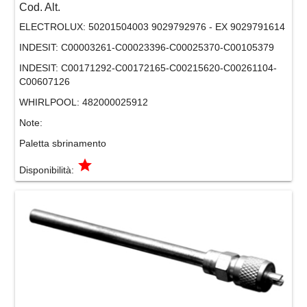
Cod. Alt.
ELECTROLUX:
50201504003 9029792976 - EX 9029791614
INDESIT:
C00003261-C00023396-C00025370-C00105379
INDESIT:
C00171292-C00172165-C00215620-C00261104-
C00607126
WHIRLPOOL:
482000025912
Note:
Paletta sbrinamento
grade
Disponibilità: