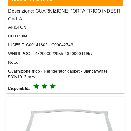
Descrizione:
GUARNIZIONE PORTA FRIGO INDESIT
Cod. Alt.
ARISTON
HOTPOINT
INDESIT:
C00141802 - C00042743
WHIRLPOOL:
482000022955-482000041957
Note:
Guarnizione frigo - Refrigerator gasket - Bianca/White
530x1017 mm
grade
grade
grade
Disponibilità: