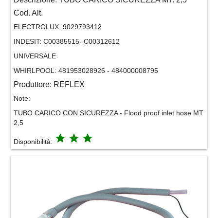
Cod. Alt.
ELECTROLUX:
9029793412
INDESIT:
C00385515- C00312612
UNIVERSALE
WHIRLPOOL:
481953028926 - 484000008795
Produttore:
REFLEX
Note:
TUBO CARICO CON SICUREZZA - Flood proof inlet hose MT
2,5
grade
grade
grade
Disponibilità: