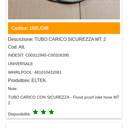
Codice:
102LG48
Descrizione:
TUBO CARICO SICUREZZA MT. 2
Cod. Alt.
INDESIT:
C00312945-C00326390
UNIVERSALE
WHIRLPOOL:
481010432081
Produttore:
ELTEK
Note:
TUBO CARICO CON SICUREZZA - Flood proof inlet hose MT
2
grade
grade
grade
Disponibilità: