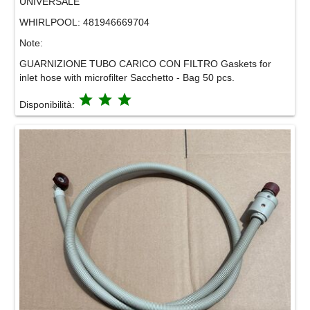
UNIVERSALE
WHIRLPOOL:
481946669704
Note:
GUARNIZIONE TUBO CARICO CON FILTRO Gaskets for
inlet hose with microfilter Sacchetto - Bag 50 pcs.
grade
grade
grade
Disponibilità: