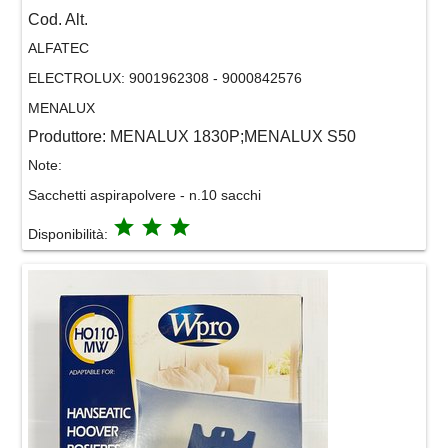
Cod. Alt.
ALFATEC
ELECTROLUX:
9001962308 - 9000842576
MENALUX
Produttore:
MENALUX 1830P;MENALUX S50
Note:
Sacchetti aspirapolvere - n.10 sacchi
grade
grade
grade
Disponibilità: