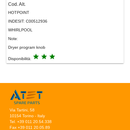
Cod. Alt.
HOTPOINT
INDESIT:
C00512936
WHIRLPOOL
Note:
Dryer program knob
grade
grade
grade
Disponibilità:
Via Tartini, 58
10154 Torino - Italy
Tel. +39 011 20.54.338
Fax +39 011 20.05.89