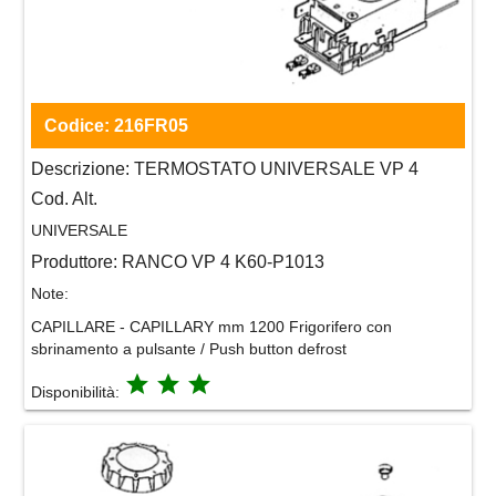
Codice:
216FR05
Descrizione:
TERMOSTATO UNIVERSALE VP 4
Cod. Alt.
UNIVERSALE
Produttore:
RANCO VP 4 K60-P1013
Note:
CAPILLARE - CAPILLARY mm 1200 Frigorifero con
sbrinamento a pulsante / Push button defrost
grade
grade
grade
Disponibilità: