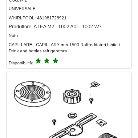
UNIVERSALE
WHIRLPOOL:
481981728921
Produttore:
ATEA M2 - 1002 A01- 1002 W7
Note:
CAPILLARE - CAPILLARY mm 1500 Raffreddatori bibite /
Drink and bottles refrigerators
grade
grade
grade
Disponibilità: