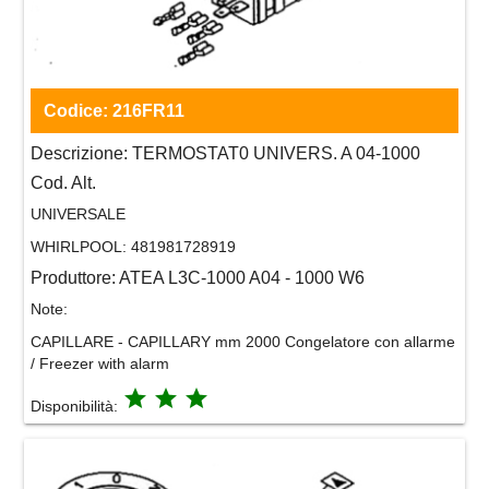
Codice:
216FR11
Descrizione:
TERMOSTAT0 UNIVERS. A 04-1000
Cod. Alt.
UNIVERSALE
WHIRLPOOL:
481981728919
Produttore:
ATEA L3C-1000 A04 - 1000 W6
Note:
CAPILLARE - CAPILLARY mm 2000 Congelatore con allarme
/ Freezer with alarm
grade
grade
grade
Disponibilità: