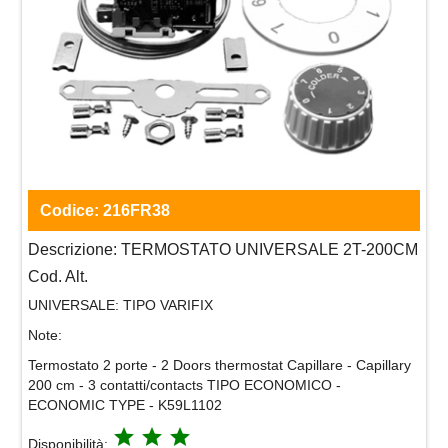
Codice:
216FR38
Descrizione:
TERMOSTATO UNIVERSALE 2T-200CM
Cod. Alt.
UNIVERSALE:
TIPO VARIFIX
Note:
Termostato 2 porte - 2 Doors thermostat Capillare - Capillary
200 cm - 3 contatti/contacts TIPO ECONOMICO -
ECONOMIC TYPE - K59L1102
grade
grade
grade
Disponibilità: