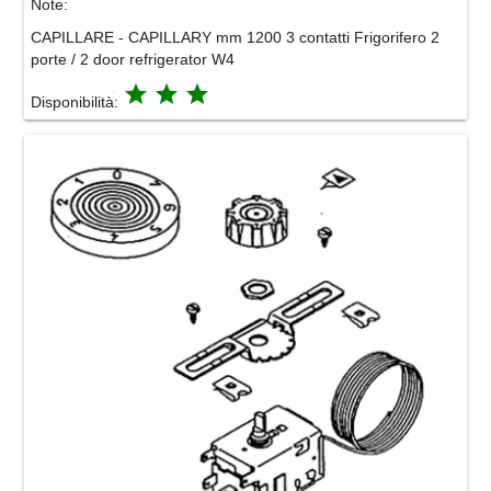
Note:
CAPILLARE - CAPILLARY mm 1200 3 contatti Frigorifero 2
porte / 2 door refrigerator W4
grade
grade
grade
Disponibilità: