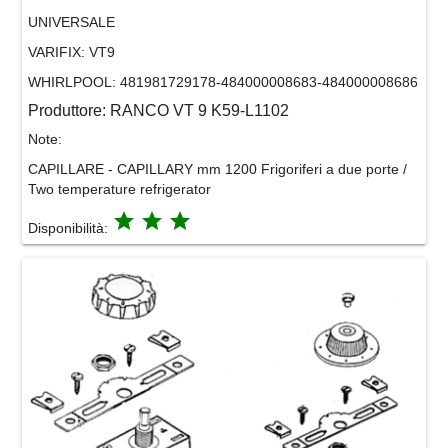
UNIVERSALE
VARIFIX:
VT9
WHIRLPOOL:
481981729178-484000008683-484000008686
Produttore:
RANCO VT 9 K59-L1102
Note:
CAPILLARE - CAPILLARY mm 1200 Frigoriferi a due porte /
Two temperature refrigerator
grade
grade
grade
Disponibilità: