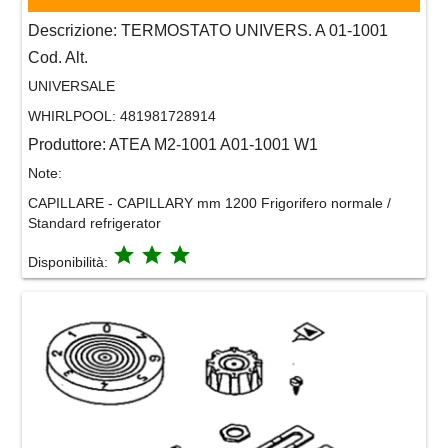
Descrizione:
TERMOSTATO UNIVERS. A 01-1001
Cod. Alt.
UNIVERSALE
WHIRLPOOL:
481981728914
Produttore:
ATEA M2-1001 A01-1001 W1
Note:
CAPILLARE - CAPILLARY mm 1200 Frigorifero normale /
Standard refrigerator
grade
grade
grade
Disponibilità: