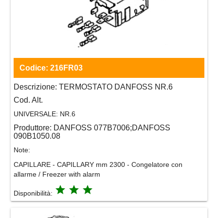
Codice:
216FR03
Descrizione:
TERMOSTATO DANFOSS NR.6
Cod. Alt.
UNIVERSALE:
NR.6
Produttore:
DANFOSS 077B7006;DANFOSS
090B1050.08
Note:
CAPILLARE - CAPILLARY mm 2300 - Congelatore con
allarme / Freezer with alarm
grade
grade
grade
Disponibilità: