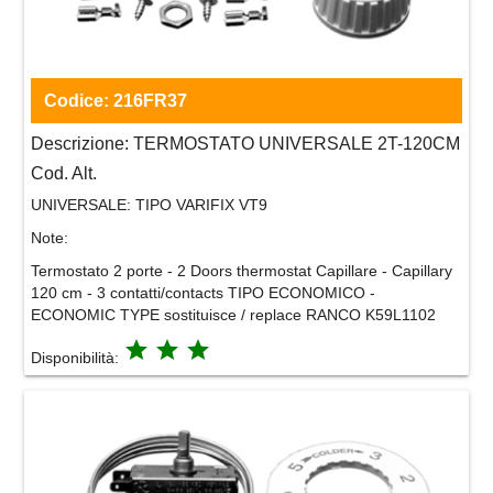
Codice:
216FR37
Descrizione:
TERMOSTATO UNIVERSALE 2T-120CM
Cod. Alt.
UNIVERSALE:
TIPO VARIFIX VT9
Note:
Termostato 2 porte - 2 Doors thermostat Capillare - Capillary
120 cm - 3 contatti/contacts TIPO ECONOMICO -
ECONOMIC TYPE sostituisce / replace RANCO K59L1102
grade
grade
grade
Disponibilità: