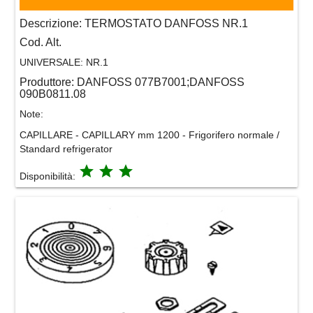
Descrizione:
TERMOSTATO DANFOSS NR.1
Cod. Alt.
UNIVERSALE:
NR.1
Produttore:
DANFOSS 077B7001;DANFOSS
090B0811.08
Note:
CAPILLARE - CAPILLARY mm 1200 - Frigorifero normale /
Standard refrigerator
grade
grade
grade
Disponibilità: