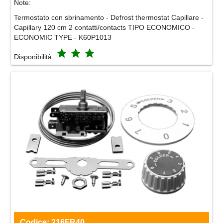
Note:
Termostato con sbrinamento - Defrost thermostat Capillare -
Capillary 120 cm 2 contatti/contacts TIPO ECONOMICO -
ECONOMIC TYPE - K60P1013
grade
grade
grade
Disponibilità:
Codice:
216FR40