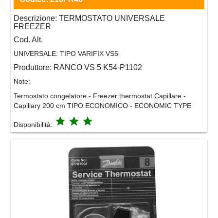
Descrizione:
TERMOSTATO UNIVERSALE
FREEZER
Cod. Alt.
UNIVERSALE:
TIPO VARIFIX VS5
Produttore:
RANCO VS 5 K54-P1102
Note:
Termostato congelatore - Freezer thermostat Capillare -
Capillary 200 cm TIPO ECONOMICO - ECONOMIC TYPE
grade
grade
grade
Disponibilità: