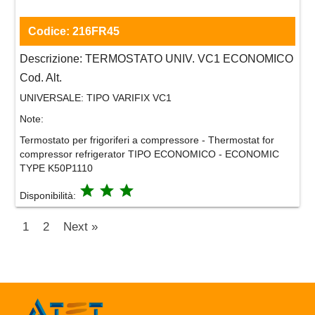
Codice:
216FR45
Descrizione:
TERMOSTATO UNIV. VC1 ECONOMICO
Cod. Alt.
UNIVERSALE:
TIPO VARIFIX VC1
Note:
Termostato per frigoriferi a compressore - Thermostat for
compressor refrigerator TIPO ECONOMICO - ECONOMIC
TYPE K50P1110
grade
grade
grade
Disponibilità:
1
2
Next »