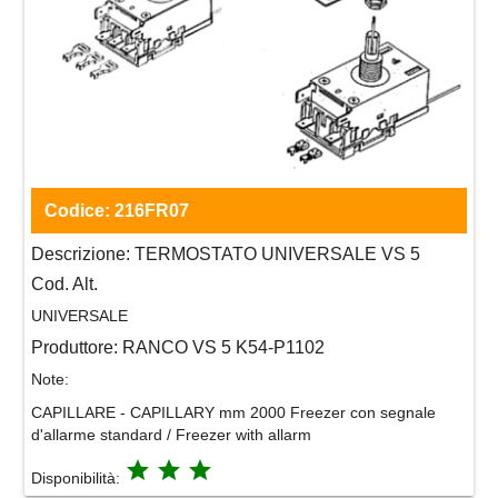
Codice:
216FR07
Descrizione:
TERMOSTATO UNIVERSALE VS 5
Cod. Alt.
UNIVERSALE
Produttore:
RANCO VS 5 K54-P1102
Note:
CAPILLARE - CAPILLARY mm 2000 Freezer con segnale
d'allarme standard / Freezer with allarm
grade
grade
grade
Disponibilità: