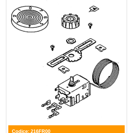
Codice:
216FR00