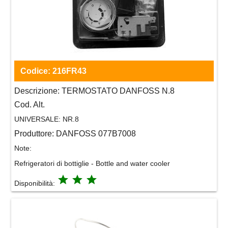
Codice:
216FR43
Descrizione:
TERMOSTATO DANFOSS N.8
Cod. Alt.
UNIVERSALE:
NR.8
Produttore:
DANFOSS 077B7008
Note:
Refrigeratori di bottiglie - Bottle and water cooler
grade
grade
grade
Disponibilità: