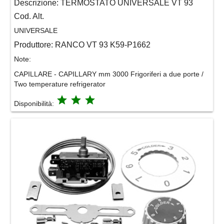
Descrizione:
TERMOSTATO UNIVERSALE VT 93
Cod. Alt.
UNIVERSALE
Produttore:
RANCO VT 93 K59-P1662
Note:
CAPILLARE - CAPILLARY mm 3000 Frigoriferi a due porte /
Two temperature refrigerator
grade
grade
grade
Disponibilità: